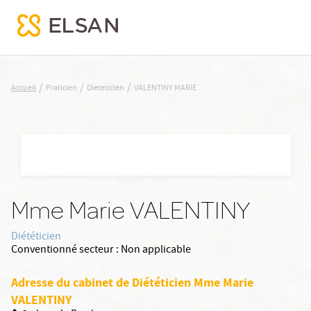
VALENTINY MARIE
/
/
/
Accueil
Praticien
Dieteticien
VALENTINY MARIE
Nx:Aller
au
contenu
principal
Mme Marie VALENTINY
Diététicien
Conventionné secteur :
Non applicable
Adresse du cabinet de Diététicien Mme Marie
VALENTINY