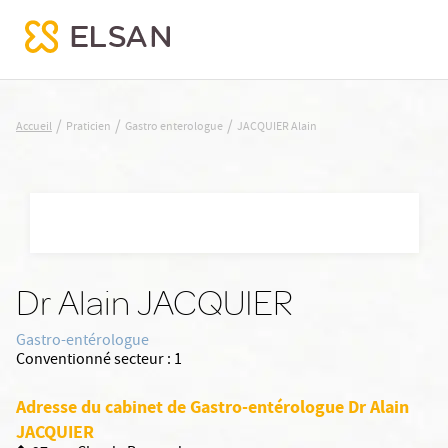
JACQUIER Alain
/
/
/
Accueil
Praticien
Gastro enterologue
JACQUIER Alain
Nx:Aller
au
contenu
principal
Dr Alain JACQUIER
Gastro-entérologue
Conventionné secteur :
1
Adresse du cabinet de Gastro-entérologue Dr Alain
JACQUIER