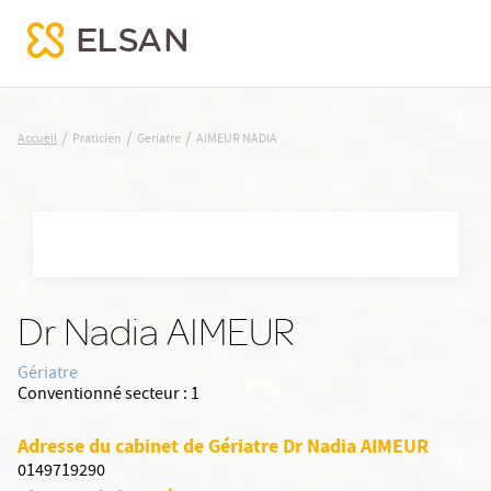
AIMEUR NADIA
/
/
/
Accueil
Praticien
Geriatre
AIMEUR NADIA
Nx:Aller
au
contenu
principal
Dr Nadia AIMEUR
Gériatre
Conventionné secteur :
1
Adresse du cabinet de Gériatre Dr Nadia AIMEUR
0149719290