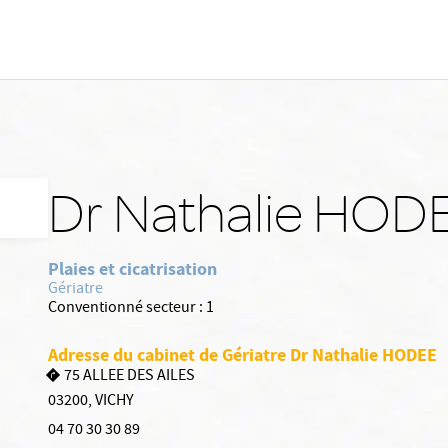
Dr Nathalie HOD
Plaies et cicatrisation
Gériatre
Conventionné secteur :
1
Adresse du cabinet de Gériatre Dr Nathalie HODEE
75 ALLEE DES AILES
03200
,
VICHY
04 70 30 30 89