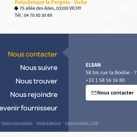
Polyclinique la Pergola - Vichy
75 allée des Ailes, 03200 VICHY
Tél :
04 70 30 30 89
Nous contacter
ELSAN
Nous suivre
58 bis rue la Boétie - 
Nous trouver
+33 1 58 56 16 80
Nous contacter
Nous rejoindre
evenir fournisseur
-
-
-
Gestion des cookies
Droits & Devoirs
Agence digitale : VOID