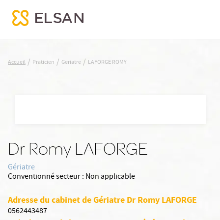
LAFORGE ROMY
/
/
/
Accueil
Praticien
Geriatre
LAFORGE ROMY
Nx:Aller
au
contenu
principal
Dr Romy LAFORGE
Gériatre
Conventionné secteur :
Non applicable
Adresse du cabinet de Gériatre Dr Romy LAFORGE
0562443487