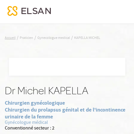
KAPELLA MICHEL
/
/
/
Accueil
Praticien
Gynecologue medical
KAPELLA MICHEL
Nx:Aller
au
contenu
principal
Dr Michel KAPELLA
Chirurgien gynécologique
Chirurgien du prolapsus génital et de l'incontinence
urinaire de la femme
Gynécologue médical
Conventionné secteur :
2