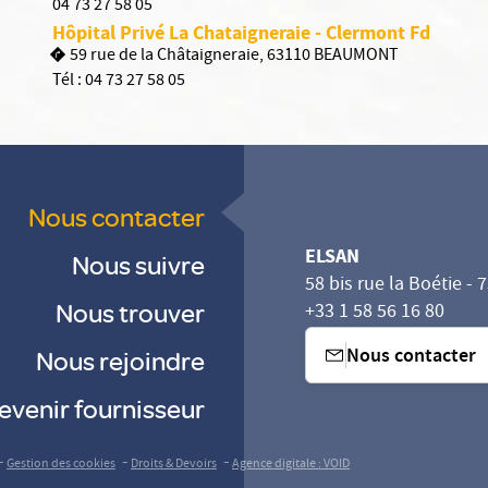
04 73 27 58 05
Hôpital Privé La Chataigneraie - Clermont Fd
59 rue de la Châtaigneraie, 63110 BEAUMONT
Tél :
04 73 27 58 05
Nous contacter
ELSAN
Nous suivre
58 bis rue la Boétie - 
Nous trouver
+33 1 58 56 16 80
Nous contacter
Nous rejoindre
evenir fournisseur
-
-
-
Gestion des cookies
Droits & Devoirs
Agence digitale : VOID