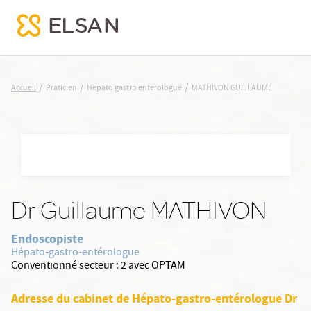
MATHIVON GUILLAUME
/
/
/
Accueil
Praticien
Hepato gastro enterologue
MATHIVON GUILLAUME
Nx:Aller
au
contenu
principal
Dr Guillaume MATHIVON
Endoscopiste
Hépato-gastro-entérologue
Conventionné secteur :
2 avec OPTAM
Adresse du cabinet de Hépato-gastro-entérologue Dr