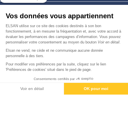
Nous trouver
Vos données vous appartiennent
Nous rejoindre
ELSAN utilise sur ce site des cookies destinés à son bon
fonctionnement, à en mesurer la fréquentation et, avec votre accord à
évaluer les performances des campagnes d’information. Vous pouvez
Devenir fournisseur
personnaliser votre consentement au moyen du bouton
Voir en détail
.
Elsan ne vend, ne cède et ne communique aucune donnée
© Copyright 2026
Elsan
personnelle à des tiers.
-
-
-
-
Mentions Légales
Données personnelles
Gestion des cookies
Droits & Devoirs
Agence digitale : VOID
Pour modifier vos préférences par la suite, cliquez sur le lien
'Préférences de cookies' situé dans le pied de page.
Consentements certifiés par
Voir en détail
OK pour moi
Axeptio consent
Plateforme de Gestion du Consentement : Personnalisez vos O
Notre plateforme vous permet d'adapter et de gérer vos paramètr