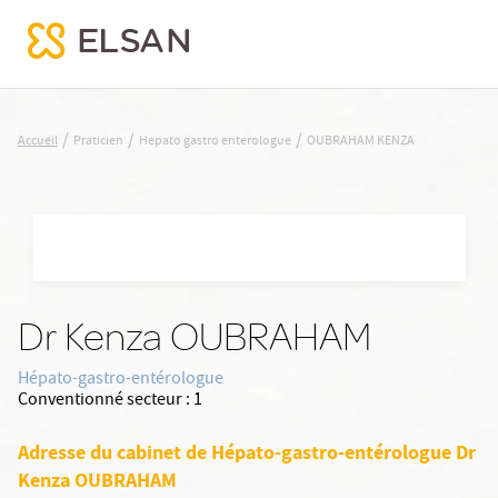
OUBRAHAM KENZA
/
/
/
Accueil
Praticien
Hepato gastro enterologue
OUBRAHAM KENZA
Nx:Aller
au
contenu
principal
Dr Kenza OUBRAHAM
Hépato-gastro-entérologue
Conventionné secteur :
1
Adresse du cabinet de Hépato-gastro-entérologue Dr
Kenza OUBRAHAM