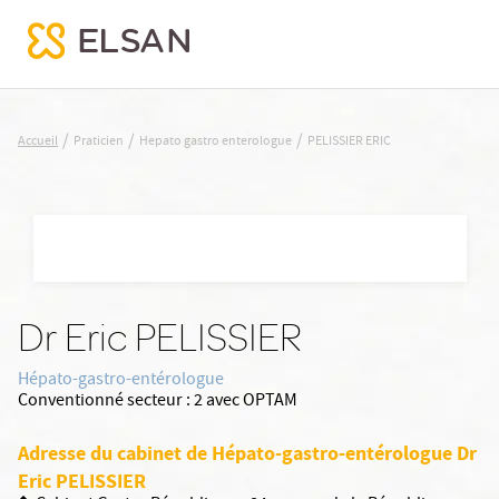
PELISSIER ERIC
/
/
/
Accueil
Praticien
Hepato gastro enterologue
PELISSIER ERIC
Nx:Aller
au
contenu
principal
Dr Eric PELISSIER
Hépato-gastro-entérologue
Conventionné secteur :
2 avec OPTAM
Adresse du cabinet de Hépato-gastro-entérologue Dr
Eric PELISSIER