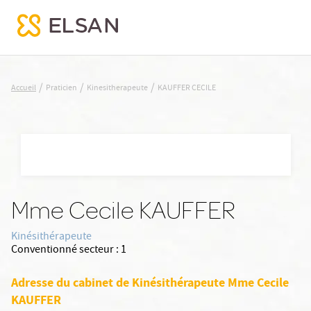
KAUFFER CECILE
/
/
/
Accueil
Praticien
Kinesitherapeute
KAUFFER CECILE
Nx:Aller
au
contenu
principal
Mme Cecile KAUFFER
Kinésithérapeute
Conventionné secteur :
1
Adresse du cabinet de Kinésithérapeute Mme Cecile
KAUFFER