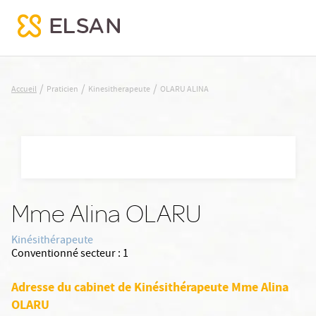
OLARU ALINA
/
/
/
Accueil
Praticien
Kinesitherapeute
OLARU ALINA
Nx:Aller
au
contenu
principal
Mme Alina OLARU
Kinésithérapeute
Conventionné secteur :
1
Adresse du cabinet de Kinésithérapeute Mme Alina
OLARU