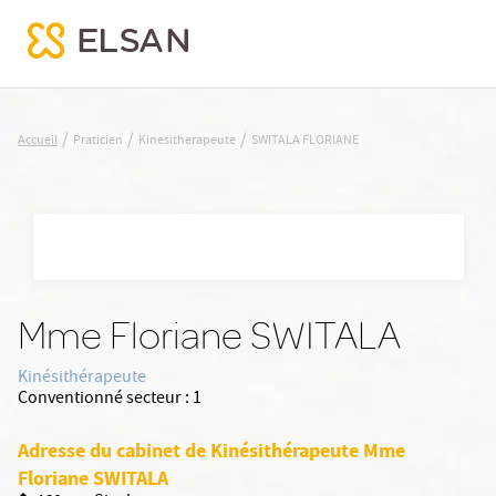
SWITALA FLORIANE
/
/
/
Accueil
Praticien
Kinesitherapeute
SWITALA FLORIANE
Nx:Aller
au
contenu
principal
Mme Floriane SWITALA
Kinésithérapeute
Conventionné secteur :
1
Adresse du cabinet de Kinésithérapeute Mme
Floriane SWITALA