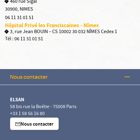
460 rue Sigal
30900
,
NIMES
06 11 31 01 51
Hôpital Privé les Franciscaines - Nîmes
3, rue Jean BOUIN – CS 10002 30 032 NÎMES Cedex 1
Tél :
06 11 31 01 51
Nous contacter
ELSAN
58 bis rue la Boétie - 75008 Paris
+33 1 58 56 16 80
Nous contacter