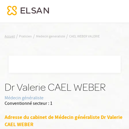
CAEL WEBER VALERIE
/
/
/
Accueil
Praticien
Medecin generaliste
CAEL WEBER VALERIE
Nx:Aller
au
contenu
principal
Dr Valerie CAEL WEBER
Médecin généraliste
Conventionné secteur :
1
Adresse du cabinet de Médecin généraliste Dr Valerie
CAEL WEBER