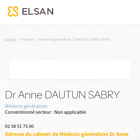
DAUTUN SABRY ANNE
/
/
/
Accueil
Praticien
Medecin generaliste
DAUTUN SABRY ANNE
Nx:Aller
au
contenu
principal
Dr Anne DAUTUN SABRY
Médecin généraliste
Conventionné secteur :
Non applicable
02 38 51 75 00
Adresse du cabinet de Médecin généraliste Dr Anne