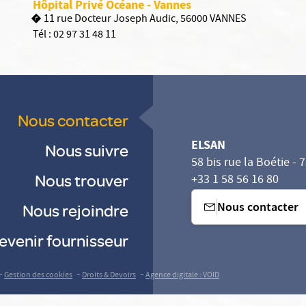
Hôpital Privé Océane - Vannes
11 rue Docteur Joseph Audic, 56000 VANNES
Tél :
02 97 31 48 11
Nous contacter
ELSAN
Nous suivre
58 bis rue la Boétie - 
Nous trouver
+33 1 58 56 16 80
Nous contacter
Nous rejoindre
evenir fournisseur
-
-
-
Gestion des cookies
Droits & Devoirs
Agence digitale : VOID