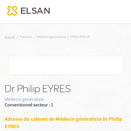
EYRES PHILIP
/
/
/
Accueil
Praticien
Medecin generaliste
EYRES PHILIP
Nx:Aller
au
contenu
principal
Dr Philip EYRES
Médecin généraliste
Conventionné secteur :
1
Adresse du cabinet de Médecin généraliste Dr Philip
EYRES