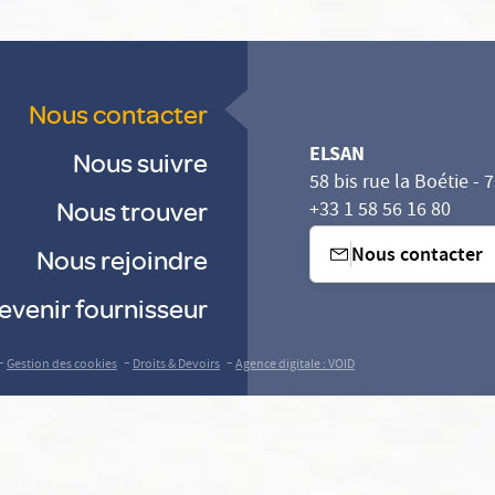
Nous contacter
ELSAN
Nous suivre
58 bis rue la Boétie - 
Nous trouver
+33 1 58 56 16 80
Nous contacter
Nous rejoindre
evenir fournisseur
-
-
-
Gestion des cookies
Droits & Devoirs
Agence digitale : VOID