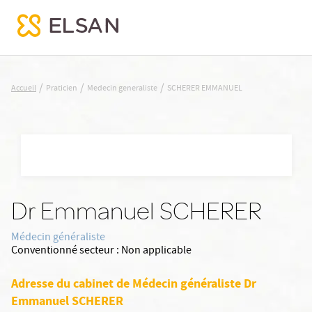
SCHERER EMMANUEL
/
/
/
Accueil
Praticien
Medecin generaliste
SCHERER EMMANUEL
Nx:Aller
au
contenu
principal
Dr Emmanuel SCHERER
Médecin généraliste
Conventionné secteur :
Non applicable
Adresse du cabinet de Médecin généraliste Dr
Emmanuel SCHERER