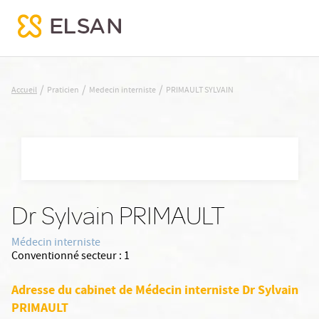
PRIMAULT SYLVAIN
/
/
/
Accueil
Praticien
Medecin interniste
PRIMAULT SYLVAIN
Nx:Aller
au
contenu
principal
Dr Sylvain PRIMAULT
Médecin interniste
Conventionné secteur :
1
Adresse du cabinet de Médecin interniste Dr Sylvain
PRIMAULT