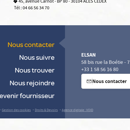
45, avenue Carnot - BP 80 - 30104 ALES CEDEX
Tél :
04 66 56 34 70
Nous contacter
ELSAN
Nous suivre
58 bis rue la Boétie - 
Nous trouver
+33 1 58 56 16 80
Nous contacter
Nous rejoindre
evenir fournisseur
-
-
-
Gestion des cookies
Droits & Devoirs
Agence digitale : VOID