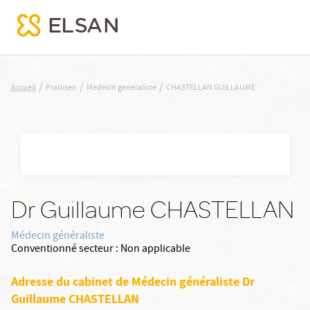
CHASTELLAN GUILLAUME
/
/
/
Accueil
Praticien
Medecin generaliste
CHASTELLAN GUILLAUME
Nx:Aller
au
contenu
principal
Dr Guillaume CHASTELLAN
Médecin généraliste
Conventionné secteur :
Non applicable
Adresse du cabinet de Médecin généraliste Dr
Guillaume CHASTELLAN