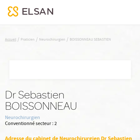
BOISSONNEAU SEBASTIEN
/
/
/
Accueil
Praticien
Neurochirurgien
BOISSONNEAU SEBASTIEN
Nx:Aller
au
contenu
principal
Dr Sebastien
BOISSONNEAU
Neurochirurgien
Conventionné secteur :
2
Adresse du cabinet de Neurochirurgien Dr Sebastien