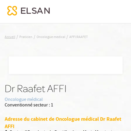
AFFI RAAFET
/
/
/
Accueil
Praticien
Oncologue medical
AFFI RAAFET
Nx:Aller
au
contenu
principal
Dr Raafet AFFI
Oncologue médical
Conventionné secteur :
1
Adresse du cabinet de Oncologue médical Dr Raafet
AFFI