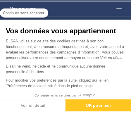
Nous suivre
Continuer sans accepter
Nous trouver
Vos données vous appartiennent
Nous rejoindre
ELSAN utilise sur ce site des cookies destinés à son bon
fonctionnement, à en mesurer la fréquentation et, avec votre accord à
évaluer les performances des campagnes d’information. Vous pouvez
Devenir fournisseur
personnaliser votre consentement au moyen du bouton
Voir en détail
.
Elsan ne vend, ne cède et ne communique aucune donnée
© Copyright 2026
Elsan
personnelle à des tiers.
-
-
-
-
Mentions Légales
Données personnelles
Gestion des cookies
Droits & Devoirs
Agence digitale : VOID
Pour modifier vos préférences par la suite, cliquez sur le lien
'Préférences de cookies' situé dans le pied de page.
Consentements certifiés par
Voir en détail
OK pour moi
Axeptio consent
Plateforme de Gestion du Consentement : Personnalisez vos O
Notre plateforme vous permet d'adapter et de gérer vos paramètr