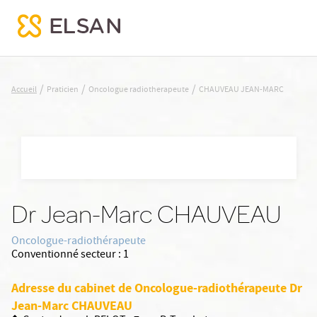
CHAUVEAU JEAN-MARC
/
/
/
Accueil
Praticien
Oncologue radiotherapeute
CHAUVEAU JEAN-MARC
Nx:Aller
au
contenu
principal
Dr Jean-Marc CHAUVEAU
Oncologue-radiothérapeute
Conventionné secteur :
1
Adresse du cabinet de Oncologue-radiothérapeute Dr
Jean-Marc CHAUVEAU