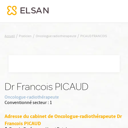
PICAUD FRANCOIS
/
/
/
Accueil
Praticien
Oncologue radiotherapeute
PICAUD FRANCOIS
Nx:Aller
au
contenu
principal
Dr Francois PICAUD
Oncologue-radiothérapeute
Conventionné secteur :
1
Adresse du cabinet de Oncologue-radiothérapeute Dr
Francois PICAUD