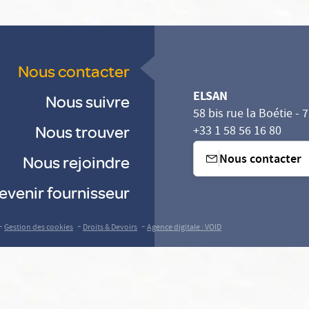
Nous contacter
ELSAN
Nous suivre
58 bis rue la Boétie - 
Nous trouver
+33 1 58 56 16 80
Nous contacter
Nous rejoindre
evenir fournisseur
-
-
-
Gestion des cookies
Droits & Devoirs
Agence digitale : VOID