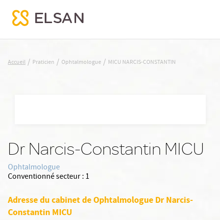
MICU NARCIS-CONSTANTIN
/
/
/
Accueil
Praticien
Ophtalmologue
MICU NARCIS-CONSTANTIN
Nx:Aller
au
contenu
principal
Dr Narcis-Constantin MICU
Ophtalmologue
Conventionné secteur :
1
Adresse du cabinet de Ophtalmologue Dr Narcis-
Constantin MICU