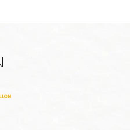
N
ILLON