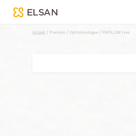
PAPILLON Yves
/
/
/
Accueil
Praticien
Ophtalmologue
PAPILLON Yves
Nx:Aller
au
contenu
principal