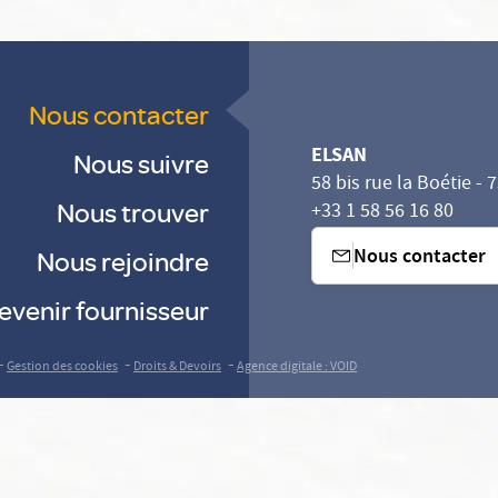
Nous contacter
ELSAN
Nous suivre
58 bis rue la Boétie - 
Nous trouver
+33 1 58 56 16 80
Nous contacter
Nous rejoindre
evenir fournisseur
-
-
-
Gestion des cookies
Droits & Devoirs
Agence digitale : VOID