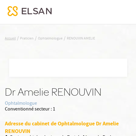
RENOUVIN AMELIE
/
/
/
Accueil
Praticien
Ophtalmologue
RENOUVIN AMELIE
Nx:Aller
au
contenu
principal
Dr Amelie RENOUVIN
Ophtalmologue
Conventionné secteur :
1
Adresse du cabinet de Ophtalmologue Dr Amelie
RENOUVIN