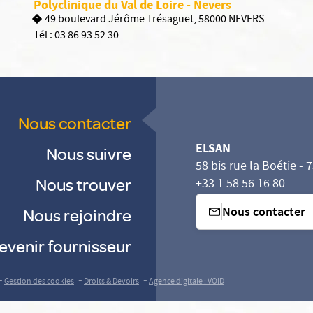
Polyclinique du Val de Loire - Nevers
49 boulevard Jérôme Trésaguet, 58000 NEVERS
Tél :
03 86 93 52 30
Nous contacter
ELSAN
Nous suivre
58 bis rue la Boétie - 
Nous trouver
+33 1 58 56 16 80
Nous contacter
Nous rejoindre
evenir fournisseur
-
-
-
Gestion des cookies
Droits & Devoirs
Agence digitale : VOID