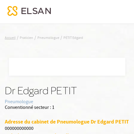
PETIT Edgard
/
/
/
Accueil
Praticien
Pneumologue
PETIT Edgard
Nx:Aller
au
contenu
principal
Dr Edgard PETIT
Pneumologue
Conventionné secteur :
1
Adresse du cabinet de Pneumologue Dr Edgard PETIT
000000000000