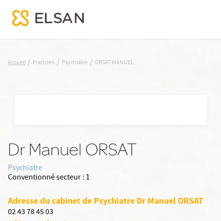
ORSAT MANUEL
/
/
/
Accueil
Praticien
Psychiatre
ORSAT MANUEL
Nx:Aller
au
contenu
principal
Dr Manuel ORSAT
Psychiatre
Conventionné secteur :
1
Adresse du cabinet de Psychiatre Dr Manuel ORSAT
02 43 78 45 03