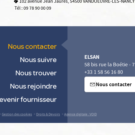
102 avenue Jean Jaurès, 54500 VANDOEUVRE-LES-NANCY
Tél :
09 78 90 00 09
Nous contacter
ELSAN
Nous suivre
58 bis rue la Boétie - 
Nous trouver
+33 1 58 56 16 80
Nous contacter
Nous rejoindre
evenir fournisseur
-
-
-
Gestion des cookies
Droits & Devoirs
Agence digitale : VOID