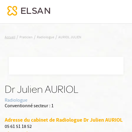
AURIOL JULIEN
/
/
/
Accueil
Praticien
Radiologue
AURIOL JULIEN
Nx:Aller
au
contenu
principal
Dr Julien AURIOL
Radiologue
Conventionné secteur :
1
Adresse du cabinet de Radiologue Dr Julien AURIOL
05 61 51 18 52