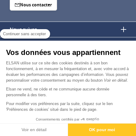
Nous contacter
Nous suivre
Continuer sans accepter
Nous trouver
Vos données vous appartiennent
Nous rejoindre
ELSAN utilise sur ce site des cookies destinés à son bon
fonctionnement, à en mesurer la fréquentation et, avec votre accord à
évaluer les performances des campagnes d’information. Vous pouvez
Devenir fournisseur
personnaliser votre consentement au moyen du bouton
Voir en détail
.
Elsan ne vend, ne cède et ne communique aucune donnée
© Copyright 2026
Elsan
personnelle à des tiers.
-
-
-
-
Mentions Légales
Données personnelles
Gestion des cookies
Droits & Devoirs
Agence digitale : VOID
Pour modifier vos préférences par la suite, cliquez sur le lien
'Préférences de cookies' situé dans le pied de page.
Consentements certifiés par
Voir en détail
OK pour moi