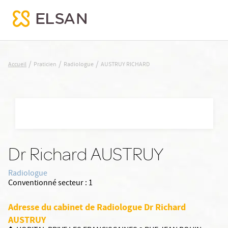
AUSTRUY RICHARD
/
/
/
Accueil
Praticien
Radiologue
AUSTRUY RICHARD
Nx:Aller
au
contenu
principal
Dr Richard AUSTRUY
Radiologue
Conventionné secteur :
1
Adresse du cabinet de Radiologue Dr Richard
AUSTRUY