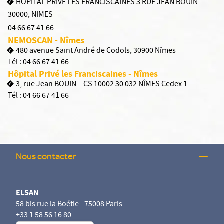
HOPITAL PRIVE LES FRANCISCAINES 3 RUE JEAN BOUIN
30000
,
NIMES
04 66 67 41 66
NEMOSCAN - Nîmes
480 avenue Saint André de Codols, 30900 Nîmes
Tél :
04 66 67 41 66
Hôpital Privé les Franciscaines - Nîmes
3, rue Jean BOUIN – CS 10002 30 032 NÎMES Cedex 1
Tél :
04 66 67 41 66
Nous contacter
ELSAN
58 bis rue la Boétie - 75008 Paris
+33 1 58 56 16 80