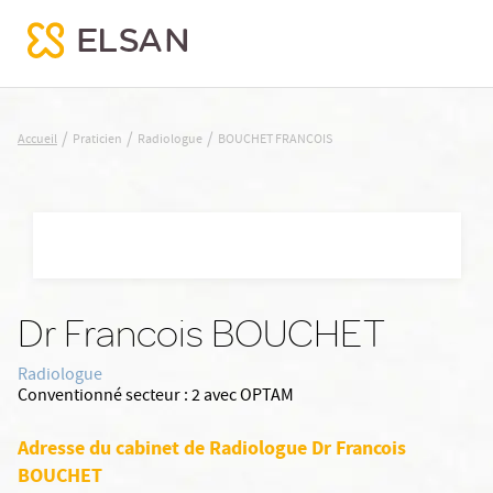
BOUCHET FRANCOIS
/
/
/
Accueil
Praticien
Radiologue
BOUCHET FRANCOIS
Nx:Aller
au
contenu
principal
Dr Francois BOUCHET
Radiologue
Conventionné secteur :
2 avec OPTAM
Adresse du cabinet de Radiologue Dr Francois
BOUCHET