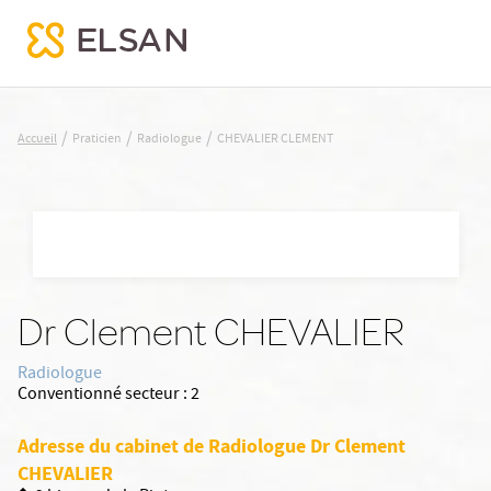
CHEVALIER CLEMENT
/
/
/
Accueil
Praticien
Radiologue
CHEVALIER CLEMENT
Nx:Aller
au
contenu
principal
Dr Clement CHEVALIER
Radiologue
Conventionné secteur :
2
Adresse du cabinet de Radiologue Dr Clement
CHEVALIER