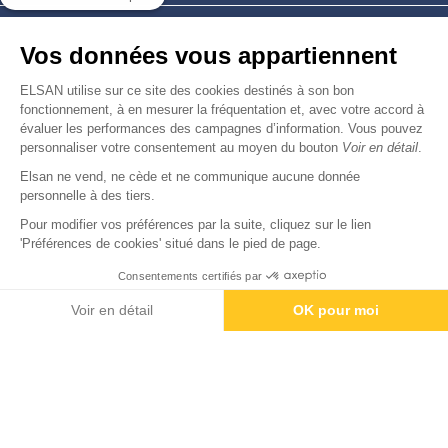
Nous trouver
Vos données vous appartiennent
Nous rejoindre
ELSAN utilise sur ce site des cookies destinés à son bon
fonctionnement, à en mesurer la fréquentation et, avec votre accord à
évaluer les performances des campagnes d’information. Vous pouvez
Devenir fournisseur
personnaliser votre consentement au moyen du bouton
Voir en détail
.
Elsan ne vend, ne cède et ne communique aucune donnée
© Copyright 2026
Elsan
personnelle à des tiers.
-
-
-
-
Mentions Légales
Données personnelles
Gestion des cookies
Droits & Devoirs
Agence digitale : VOID
Pour modifier vos préférences par la suite, cliquez sur le lien
'Préférences de cookies' situé dans le pied de page.
Consentements certifiés par
Voir en détail
OK pour moi
Axeptio consent
Plateforme de Gestion du Consentement : Personnalisez vos O
Notre plateforme vous permet d'adapter et de gérer vos paramètr