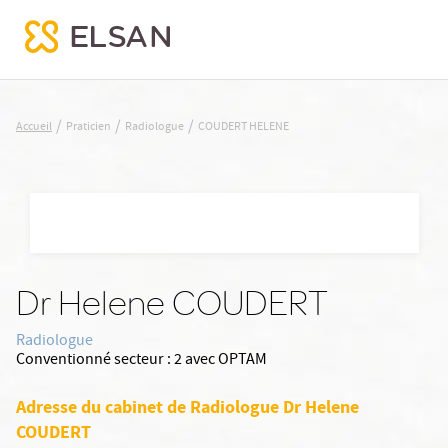
COUDERT HELENE
/
/
/
Accueil
Praticien
Radiologue
COUDERT HELENE
Nx:Aller
au
contenu
principal
Dr Helene COUDERT
Radiologue
Conventionné secteur :
2 avec OPTAM
Adresse du cabinet de Radiologue Dr Helene
COUDERT