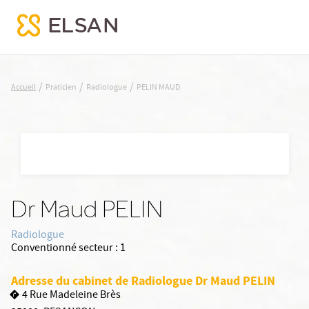
PELIN MAUD
/
/
/
Accueil
Praticien
Radiologue
PELIN MAUD
Nx:Aller
au
contenu
principal
Dr Maud PELIN
Radiologue
Conventionné secteur :
1
Adresse du cabinet de Radiologue Dr Maud PELIN
4 Rue Madeleine Brès