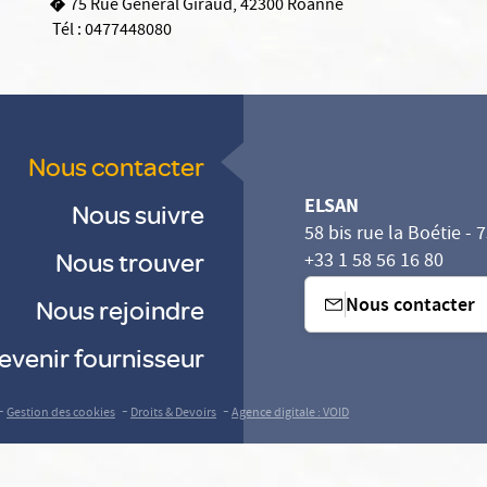
75 Rue Général Giraud, 42300 Roanne
Tél :
0477448080
Nous contacter
ELSAN
Nous suivre
58 bis rue la Boétie - 
Nous trouver
+33 1 58 56 16 80
Nous contacter
Nous rejoindre
evenir fournisseur
-
-
-
Gestion des cookies
Droits & Devoirs
Agence digitale : VOID