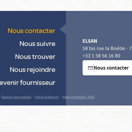
Nous contacter
ELSAN
Nous suivre
58 bis rue la Boétie - 
Nous trouver
+33 1 58 56 16 80
Nous contacter
Nous rejoindre
evenir fournisseur
-
-
-
Gestion des cookies
Droits & Devoirs
Agence digitale : VOID