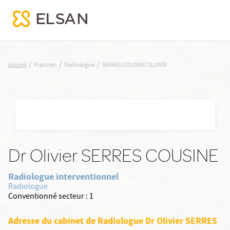
SERRES COUSINE OLIVIER
/
/
/
Accueil
Praticien
Radiologue
SERRES COUSINE OLIVIER
Nx:Aller
au
contenu
principal
Dr Olivier SERRES COUSINE
Radiologue interventionnel
Radiologue
Conventionné secteur :
1
Adresse du cabinet de Radiologue Dr Olivier SERRES