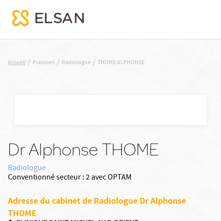
THOME ALPHONSE
/
/
/
Accueil
Praticien
Radiologue
THOME ALPHONSE
Nx:Aller
au
contenu
principal
Dr Alphonse THOME
Radiologue
Conventionné secteur :
2 avec OPTAM
Adresse du cabinet de Radiologue Dr Alphonse
THOME