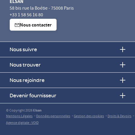
ELSAN
58 bis rue la Boétie - 75008 Paris
+33 1 58 56 16 80
Nous contacter
Nous suivre
Nous trouver
Nous rejoindre
Devenir fournisseur
© Copyright 2026
Elsan
-
-
-
-
Mentions Légales
Données personnelles
Gestion des cookies
Droits & Devoirs
Agence digitale : VOID