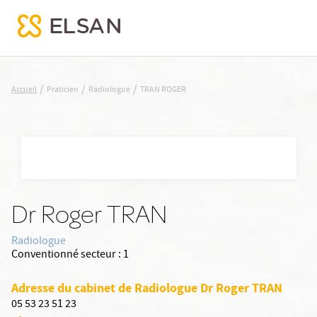
TRAN ROGER
/
/
/
Accueil
Praticien
Radiologue
TRAN ROGER
Nx:Aller
au
contenu
principal
Dr Roger TRAN
Radiologue
Conventionné secteur :
1
Adresse du cabinet de Radiologue Dr Roger TRAN
05 53 23 51 23