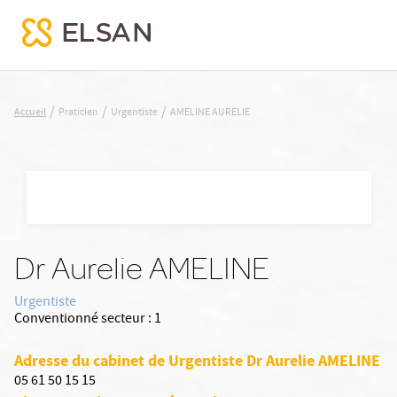
AMELINE AURELIE
/
/
/
Accueil
Praticien
Urgentiste
AMELINE AURELIE
Nx:Aller
au
contenu
principal
Dr Aurelie AMELINE
Urgentiste
Conventionné secteur :
1
Adresse du cabinet de Urgentiste Dr Aurelie AMELINE
05 61 50 15 15