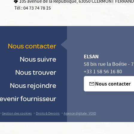
105 avenue de la République, 63050 CLERMONT FERRAND
Tél :
04 73 74 78 15
Nous contacter
ELSAN
Nous suivre
58 bis rue la Boétie - 
Nous trouver
+33 1 58 56 16 80
Nous contacter
Nous rejoindre
evenir fournisseur
-
-
-
Gestion des cookies
Droits & Devoirs
Agence digitale : VOID