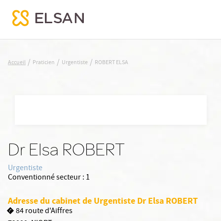
ROBERT ELSA
/
/
/
Accueil
Praticien
Urgentiste
ROBERT ELSA
Nx:Aller
au
contenu
principal
Dr Elsa ROBERT
Urgentiste
Conventionné secteur :
1
Adresse du cabinet de Urgentiste Dr Elsa ROBERT
84 route d'Aiffres