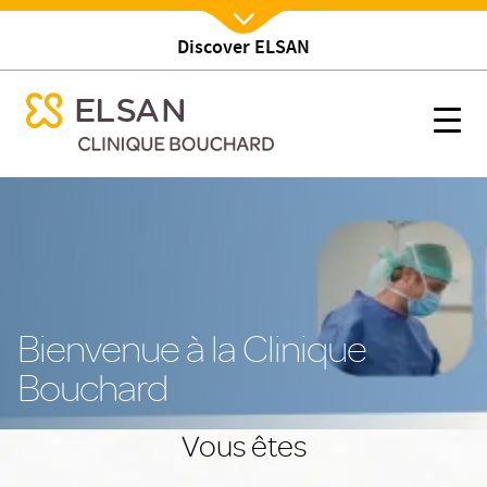
Discover ELSAN
Nx:Afficher menu
se menu mobile
Accueil
se menu mobile
Nx:s
Nx:Aller
au
contenu
principal
Bienvenue à la Clinique
Bouchard
Vous êtes