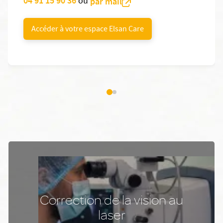
04 91 15 90 36
ou
par mail
Accéder à votre espace Elsan Care
Correction de la vision au
laser