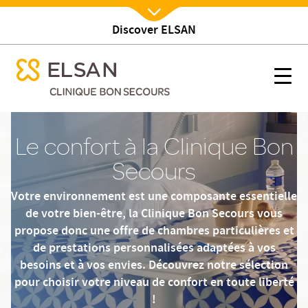
Discover ELSAN
Nx:Afficher menu
se menu mobile
Votre séjour
se menu mobile
Nx:s
Nx:Aller
au
Le confort à la Clinique Bon
contenu
principal
Secours
Votre environnement est une composante essentielle
de votre bien-être, la Clinique Bon Secours vous
propose donc une offre de chambres particulières et
de prestations personnalisées adaptées à vos
besoins et à vos envies. Découvrez notre sélection
pour choisir votre niveau de confort en toute liberté
!