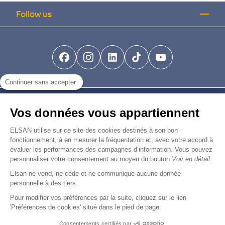
Follow us
facebook-brands
instagram
linkedin-brands
tiktok-brands
youtube
Continuer sans accepter
Find us
Vos données vous appartiennent
Join us
ELSAN utilise sur ce site des cookies destinés à son bon
fonctionnement, à en mesurer la fréquentation et, avec votre accord à
évaluer les performances des campagnes d’information. Vous pouvez
personnaliser votre consentement au moyen du bouton
Voir en détail
.
Elsan ne vend, ne cède et ne communique aucune donnée
© Copyright 2026
Elsan
personnelle à des tiers.
-
-
-
-
Mentions Légales
Données personnelles
Gestion des cookies
Droits & Devoirs
Agence digitale : VOID
Pour modifier vos préférences par la suite, cliquez sur le lien
'Préférences de cookies' situé dans le pied de page.
Consentements certifiés par